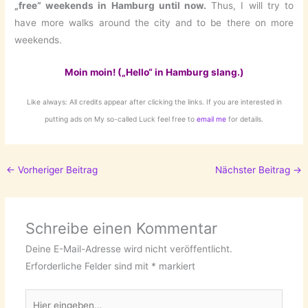
„free“ weekends in Hamburg until now.
Thus, I will try to
have more walks around the city and to be there on more
weekends.
Moin moin! („Hello“ in Hamburg slang.)
Like always: All credits appear after clicking the links. If you are interested in
putting ads on My so-called Luck feel free to
email me
for details.
←
Vorheriger Beitrag
Nächster Beitrag
→
Schreibe einen Kommentar
Deine E-Mail-Adresse wird nicht veröffentlicht.
Erforderliche Felder sind mit
*
markiert
Hier