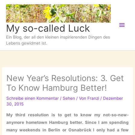
Zum
Inhalt
springen
Hau
My so-called Luck
Ein Blog, der all den kleinen inspirierenden Dingen des
Lebens gewidmet ist.
New Year’s Resolutions: 3. Get
To Know Hamburg Better!
Schreibe einen Kommentar
/
Sehen
/ Von
Franzi
/
Dezember
30, 2015
My third resolution is to get to know my not-so-new-
anymore hometown Hamburg better. Since I am spending
many weekends in Berlin or Osnabrück I only had a few