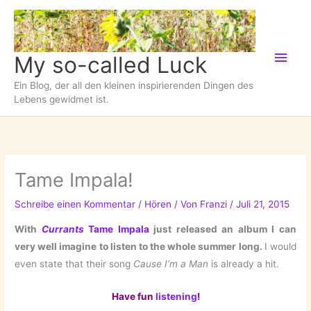
Zum
Inhalt
springen
Hau
My so-called Luck
Ein Blog, der all den kleinen inspirierenden Dingen des
Lebens gewidmet ist.
Tame Impala!
Schreibe einen Kommentar
/
Hören
/ Von
Franzi
/
Juli 21, 2015
With
Currants
Tame Impala
just released an album I can
very well imagine to listen to the whole summer long.
I would
even state that their song
Cause I’m a Man
is already a hit.
Have fun
listening
!