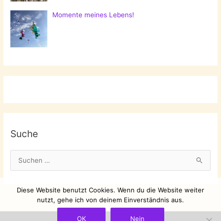
Momente meines Lebens!
Suche
S
u
c
Diese Website benutzt Cookies. Wenn du die Website weiter
h
nutzt, gehe ich von deinem Einverständnis aus.
e
OK
Nein