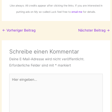
Like always: All credits appear after clicking the links. If you are interested in
putting ads on My so-called Luck feel free to
email me
for details.
←
Vorheriger Beitrag
Nächster Beitrag
→
Schreibe einen Kommentar
Deine E-Mail-Adresse wird nicht veröffentlicht.
Erforderliche Felder sind mit
*
markiert
Hier
eingeben…