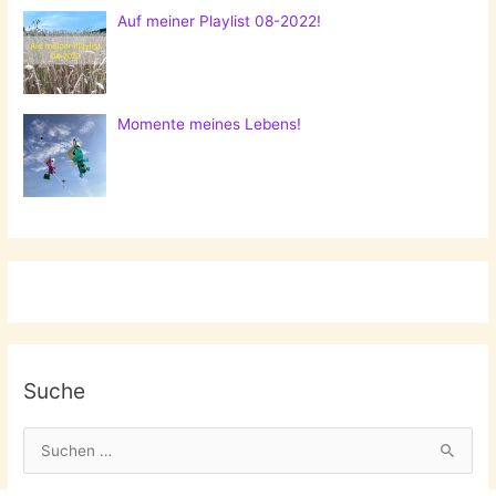
Auf meiner Playlist 08-2022!
Momente meines Lebens!
Suche
S
u