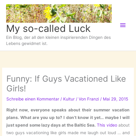
Zum
Inhalt
springen
Hau
My so-called Luck
Ein Blog, der all den kleinen inspirierenden Dingen des
Lebens gewidmet ist.
Funny: If Guys Vacationed Like
Girls!
Schreibe einen Kommentar
/
Kultur
/ Von
Franzi
/
Mai 29, 2015
Right now, everyone speaks about their summer vacation
plans. What are you up to? I don’t know it yet… maybe I will
just spend some lazy days at the Baltic Sea.
This video
about
two guys vacationing like girls made me laugh out loud … and