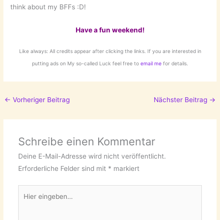
think about my BFFs :D!
Have a fun weekend!
Like always: All credits appear after clicking the links. If you are interested in
putting ads on My so-called Luck feel free to
email me
for details.
←
Vorheriger Beitrag
Nächster Beitrag
→
Schreibe einen Kommentar
Deine E-Mail-Adresse wird nicht veröffentlicht.
Erforderliche Felder sind mit
*
markiert
Hier
eingeben…