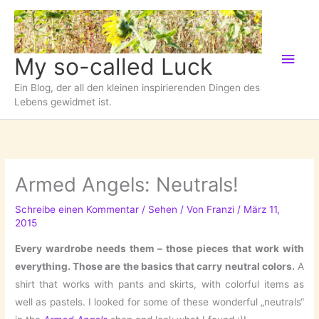
Zum
Inhalt
springen
Hau
My so-called Luck
Ein Blog, der all den kleinen inspirierenden Dingen des
Lebens gewidmet ist.
Armed Angels: Neutrals!
Schreibe einen Kommentar
/
Sehen
/ Von
Franzi
/
März 11,
2015
Every wardrobe needs them – those pieces that work with
everything. Those are the basics that carry neutral colors.
A
shirt that works with pants and skirts, with colorful items as
well as pastels. I looked for some of these wonderful „neutrals“