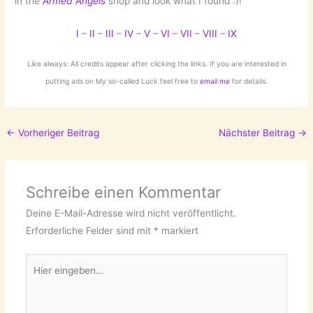
in the
Armed Angels
shop and look what I found :)!
I
–
II
–
III
–
IV
–
V
–
VI
–
VII
–
VIII
–
IX
Like always: All credits appear after clicking the links. If you are interested in
putting ads on My so-called Luck feel free to
email me
for details.
←
Vorheriger Beitrag
Nächster Beitrag
→
Schreibe einen Kommentar
Deine E-Mail-Adresse wird nicht veröffentlicht.
Erforderliche Felder sind mit
*
markiert
Hier
eingeben…