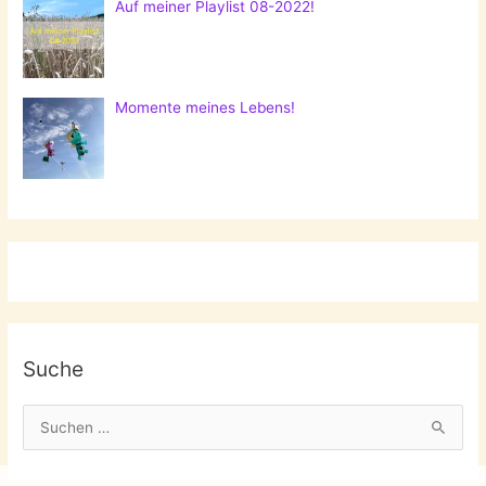
Auf meiner Playlist 08-2022!
Momente meines Lebens!
Suche
S
u
c