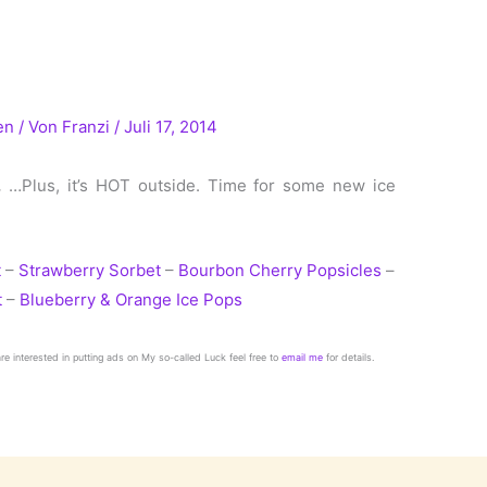
en
/ Von
Franzi
/
Juli 17, 2014
.
…Plus, it’s HOT outside. Time for some new ice
t
–
Strawberry Sorbet
–
Bourbon Cherry Popsicles
–
t
–
Blueberry & Orange Ice Pops
 are interested in putting ads on My so-called Luck feel free to
email me
for details.