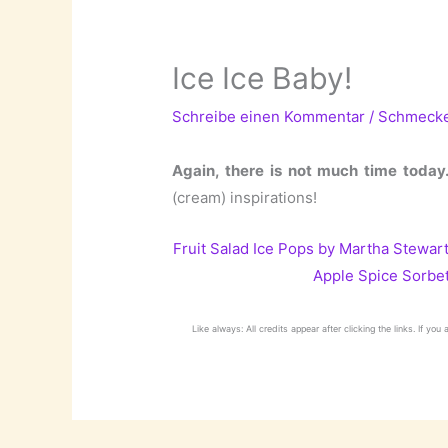
Ice Ice Baby!
Schreibe einen Kommentar
/
Schmeck
Again, there is not much time today
(cream) inspirations!
Fruit Salad Ice Pops by Martha Stewar
Apple Spice Sorbe
Like always: All credits appear after clicking the links. If you