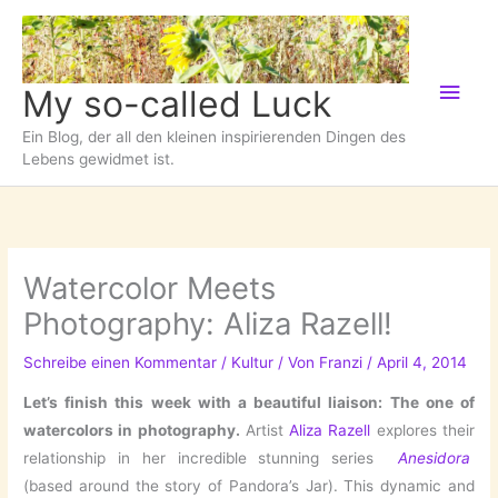
Zum
Inhalt
springen
Hau
My so-called Luck
Ein Blog, der all den kleinen inspirierenden Dingen des
Lebens gewidmet ist.
Watercolor Meets
Photography: Aliza Razell!
Schreibe einen Kommentar
/
Kultur
/ Von
Franzi
/
April 4, 2014
Let’s finish this week with a beautiful liaison: The one of
watercolors in photography.
Artist
Aliza Razell
explores their
relationship in her incredible stunning series
Anesidora
(based around the story of Pandora’s Jar). This dynamic and