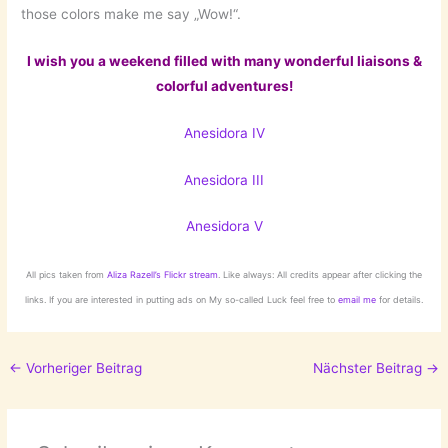
those colors make me say „Wow!“.
I wish you a weekend filled with many wonderful liaisons &
colorful adventures!
Anesidora IV
Anesidora III
Anesidora V
All pics taken from
Aliza Razell’s Flickr stream
. Like always: All credits appear after clicking the
links. If you are interested in putting ads on My so-called Luck feel free to
email me
for details.
←
Vorheriger Beitrag
Nächster Beitrag
→