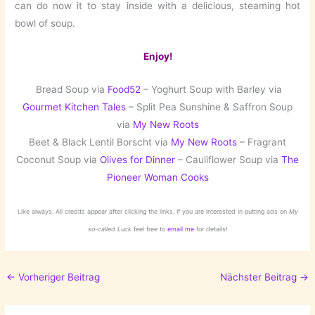
can do now it to stay inside with a delicious, steaming hot
bowl of soup.
Enjoy!
Bread Soup via
Food52
– Yoghurt Soup with Barley via
Gourmet Kitchen Tales
– Split Pea Sunshine & Saffron Soup
via
My New Roots
Beet & Black Lentil Borscht via
My New Roots
– Fragrant
Coconut Soup via
Olives for Dinner
– Cauliflower Soup via
The
Pioneer Woman Cooks
Like always: All credits appear after clicking the links. If you are interested in putting ads on
My
so-called Luck
feel free to
email me
for details!
←
Vorheriger Beitrag
Nächster Beitrag
→