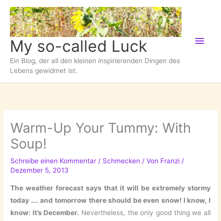
Zum
Inhalt
springen
Hau
My so-called Luck
Ein Blog, der all den kleinen inspirierenden Dingen des
Lebens gewidmet ist.
Warm-Up Your Tummy: With
Soup!
Schreibe einen Kommentar
/
Schmecken
/ Von
Franzi
/
Dezember 5, 2013
The weather forecast says that it will be extremely stormy
today …. and tomorrow there should be even snow! I know, I
know: It’s December.
Nevertheless, the only good thing we all