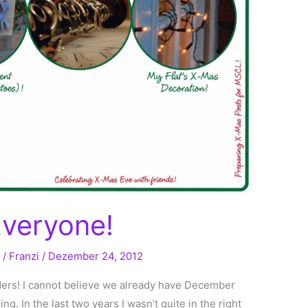
veryone!
g
/
Franzi
/
Dezember 24, 2012
aders! I cannot believe we already have December
ng. In the last two years I wasn’t quite in the right