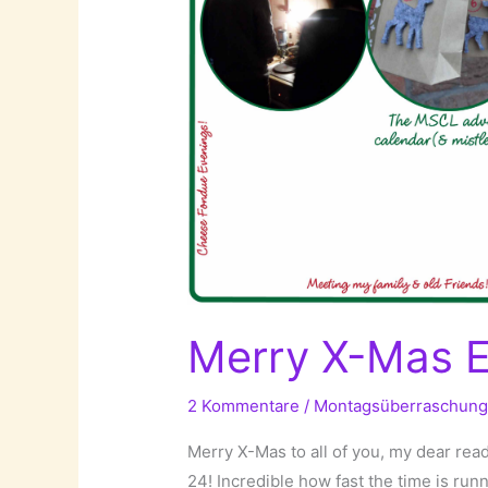
Merry X-Mas E
2 Kommentare
/
Montagsüberraschun
Merry X-Mas to all of you, my dear re
24! Incredible how fast the time is runni