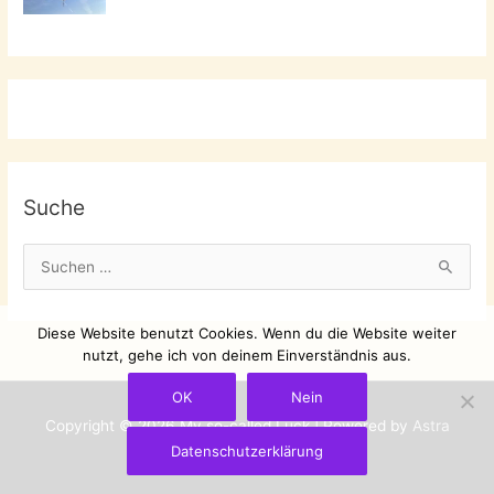
Suche
S
u
c
Diese Website benutzt Cookies. Wenn du die Website weiter
h
nutzt, gehe ich von deinem Einverständnis aus.
e
OK
Nein
n
Copyright © 2026
My so-called Luck
| Powered by
Astra
n
Datenschutzerklärung
WordPress-Theme
a