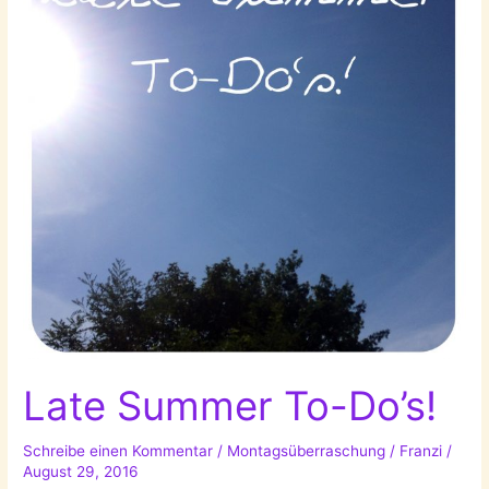
Late Summer To-Do’s!
Schreibe einen Kommentar
/
Montagsüberraschung
/
Franzi
/
August 29, 2016