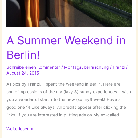
A Summer Weekend in
Berlin!
Schreibe einen Kommentar
/
Montagsüberraschung
/
Franzi
/
August 24, 2015
All pics by Franzi. I spent the weekend in Berlin. Here are
some impressions of the my (lazy &) sunny experiences. I wish
you a wonderful start into the new (sunny!) week! Have a
good one :)! Like always: All credits appear after clicking the
links. If you are interested in putting ads on My so-called
A
Weiterlesen »
Summer