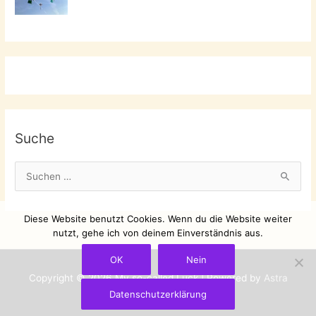
Suche
S
u
c
Diese Website benutzt Cookies. Wenn du die Website weiter
h
nutzt, gehe ich von deinem Einverständnis aus.
e
OK
Nein
n
Copyright © 2026
My so-called Luck
| Powered by
Astra
n
Datenschutzerklärung
WordPress-Theme
a