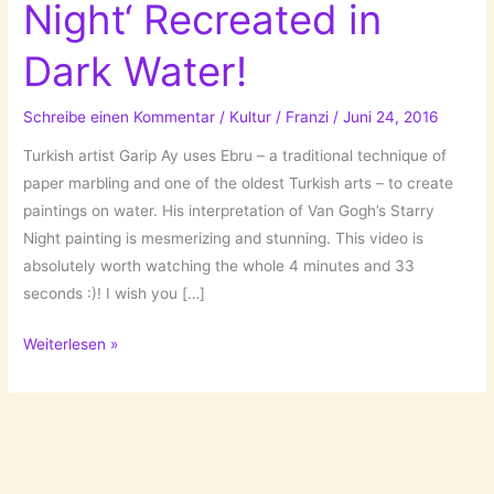
Night‘ Recreated in
Dark Water!
Schreibe einen Kommentar
/
Kultur
/
Franzi
/
Juni 24, 2016
Turkish artist Garip Ay uses Ebru – a traditional technique of
paper marbling and one of the oldest Turkish arts – to create
paintings on water. His interpretation of Van Gogh’s Starry
Night painting is mesmerizing and stunning. This video is
absolutely worth watching the whole 4 minutes and 33
seconds :)! I wish you […]
Van
Weiterlesen »
Gogh’s
‚Starry
Night‘
Recreated
in