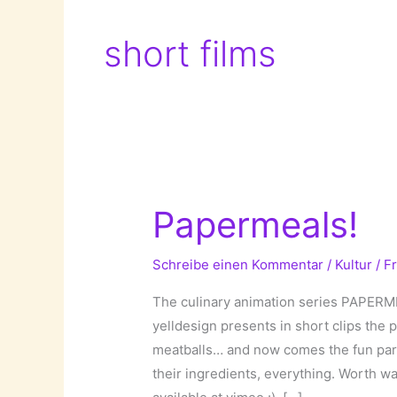
short films
Papermeals!
Schreibe einen Kommentar
/
Kultur
/
F
The culinary animation series PAPERME
yelldesign presents in short clips the 
meatballs… and now comes the fun part:
their ingredients, everything. Worth w