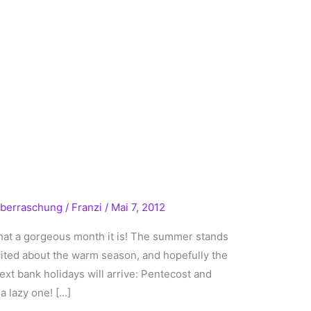
berraschung
/
Franzi
/
Mai 7, 2012
t a gorgeous month it is! The summer stands
cited about the warm season, and hopefully the
ext bank holidays will arrive: Pentecost and
a lazy one! […]