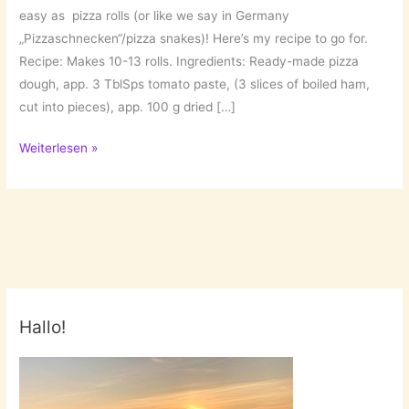
easy as pizza rolls (or like we say in Germany
„Pizzaschnecken“/pizza snakes)! Here’s my recipe to go for.
Recipe: Makes 10-13 rolls. Ingredients: Ready-made pizza
dough, app. 3 TblSps tomato paste, (3 slices of boiled ham,
cut into pieces), app. 100 g dried […]
Pizza
Weiterlesen »
Rolls!
Hallo!