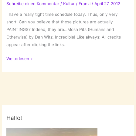
Schreibe einen Kommentar
/
Kultur
/
Franzi
/
April 27, 2012
I have a really tight time schedule today. Thus, only very
short: Can you believe that these pictures are actually
PAINTINGS? Indeed, they are…Mosh Pits (Humans and
Otherwise) by Dan Witz. Incredible! Like always: All credits
appear after clicking the links.
Dan
Weiterlesen »
Witz
–
Mosh
Pits
Hallo!