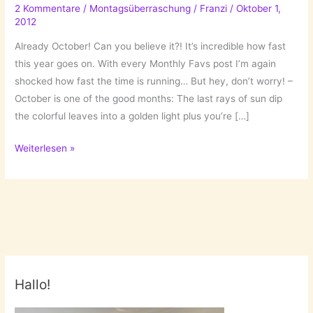
2 Kommentare
/
Montagsüberraschung
/
Franzi
/
Oktober 1,
2012
Already October! Can you believe it?! It’s incredible how fast
this year goes on. With every Monthly Favs post I’m again
shocked how fast the time is running… But hey, don’t worry! –
October is one of the good months: The last rays of sun dip
the colorful leaves into a golden light plus you’re […]
October
Weiterlesen »
Favs!
Hallo!