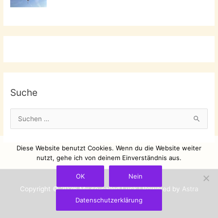
Suche
S
u
c
Diese Website benutzt Cookies. Wenn du die Website weiter
h
nutzt, gehe ich von deinem Einverständnis aus.
e
OK
Nein
n
Copyright © 2026
My so-called Luck
| Powered by
Astra
n
Datenschutzerklärung
WordPress-Theme
a