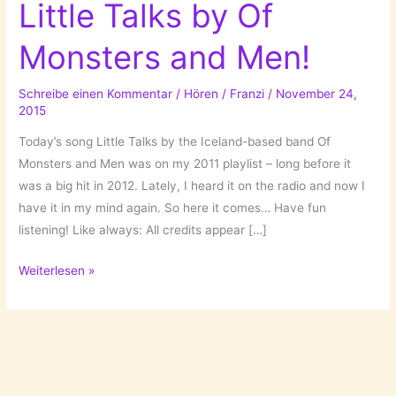
Little Talks by Of
Monsters and Men!
Schreibe einen Kommentar
/
Hören
/
Franzi
/
November 24,
2015
Today’s song Little Talks by the Iceland-based band Of
Monsters and Men was on my 2011 playlist – long before it
was a big hit in 2012. Lately, I heard it on the radio and now I
have it in my mind again. So here it comes… Have fun
listening! Like always: All credits appear […]
A
Weiterlesen »
Song
For
Tuesday:
Little
Talks