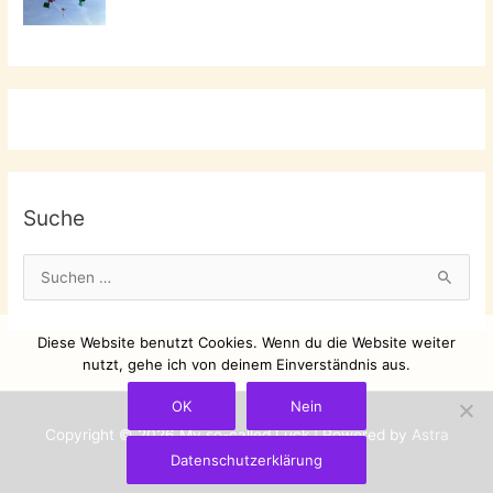
Suche
S
u
c
Diese Website benutzt Cookies. Wenn du die Website weiter
h
nutzt, gehe ich von deinem Einverständnis aus.
e
OK
Nein
n
Copyright © 2026
My so-called Luck
| Powered by
Astra
n
Datenschutzerklärung
WordPress-Theme
a