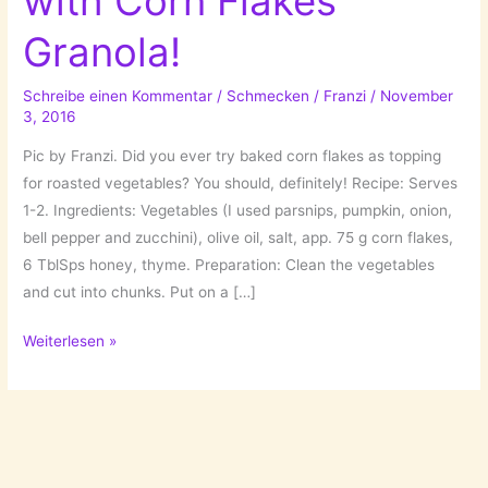
with Corn Flakes
Granola!
Schreibe einen Kommentar
/
Schmecken
/
Franzi
/
November
3, 2016
Pic by Franzi. Did you ever try baked corn flakes as topping
for roasted vegetables? You should, definitely! Recipe: Serves
1-2. Ingredients: Vegetables (I used parsnips, pumpkin, onion,
bell pepper and zucchini), olive oil, salt, app. 75 g corn flakes,
6 TblSps honey, thyme. Preparation: Clean the vegetables
and cut into chunks. Put on a […]
Roasted
Weiterlesen »
Vegetables
with
Corn
Flakes
Granola!