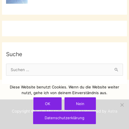
Suche
S
u
c
Diese Website benutzt Cookies. Wenn du die Website weiter
h
nutzt, gehe ich von deinem Einverständnis aus.
e
OK
Nein
n
Copyright © 2026
My so-called Luck
| Powered by
Astra
n
Datenschutzerklärung
WordPress-Theme
a