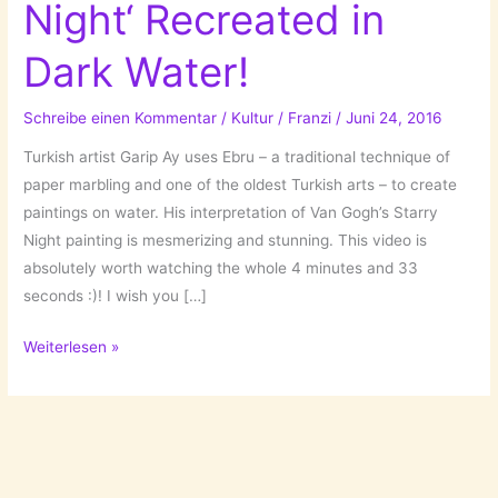
Night‘ Recreated in
Dark Water!
Schreibe einen Kommentar
/
Kultur
/
Franzi
/
Juni 24, 2016
Turkish artist Garip Ay uses Ebru – a traditional technique of
paper marbling and one of the oldest Turkish arts – to create
paintings on water. His interpretation of Van Gogh’s Starry
Night painting is mesmerizing and stunning. This video is
absolutely worth watching the whole 4 minutes and 33
seconds :)! I wish you […]
Van
Weiterlesen »
Gogh’s
‚Starry
Night‘
Recreated
in