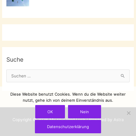
Suche
S
u
c
Diese Website benutzt Cookies. Wenn du die Website weiter
h
nutzt, gehe ich von deinem Einverständnis aus.
e
OK
Nein
n
Copyright © 2026
My so-called Luck
| Powered by
Astra
n
Datenschutzerklärung
WordPress-Theme
a