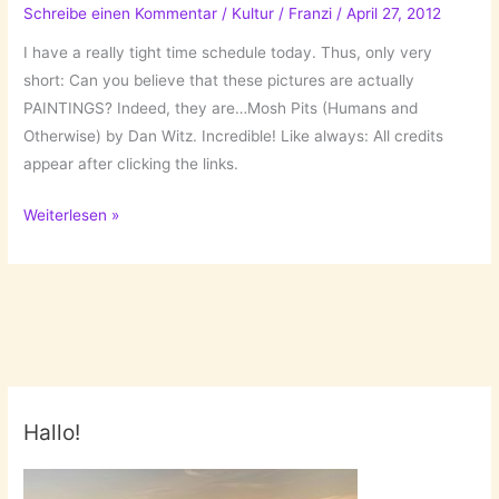
Schreibe einen Kommentar
/
Kultur
/
Franzi
/
April 27, 2012
I have a really tight time schedule today. Thus, only very
short: Can you believe that these pictures are actually
PAINTINGS? Indeed, they are…Mosh Pits (Humans and
Otherwise) by Dan Witz. Incredible! Like always: All credits
appear after clicking the links.
Dan
Weiterlesen »
Witz
–
Mosh
Pits
Hallo!