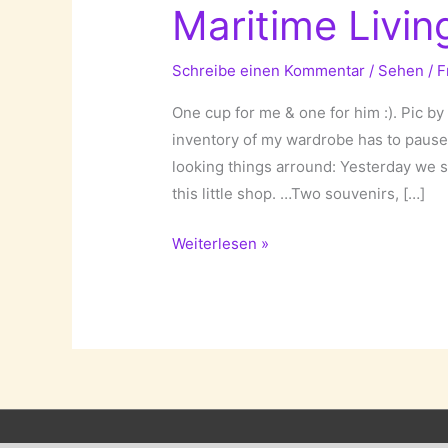
Maritime Livin
Schreibe einen Kommentar
/
Sehen
/
F
One cup for me & one for him :). Pic by 
inventory of my wardrobe has to pause
looking things arround: Yesterday we
this little shop. …Two souvenirs, […]
Maritime
Weiterlesen »
Living!