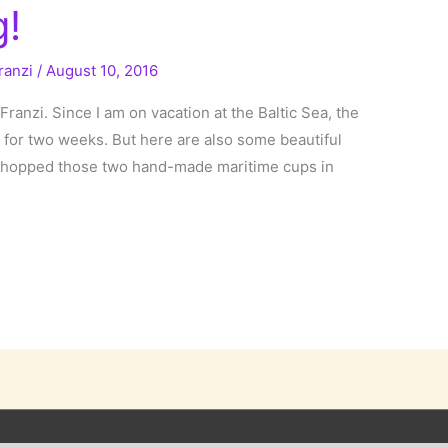
g!
ranzi
/
August 10, 2016
Franzi. Since I am on vacation at the Baltic Sea, the
 for two weeks. But here are also some beautiful
 shopped those two hand-made maritime cups in