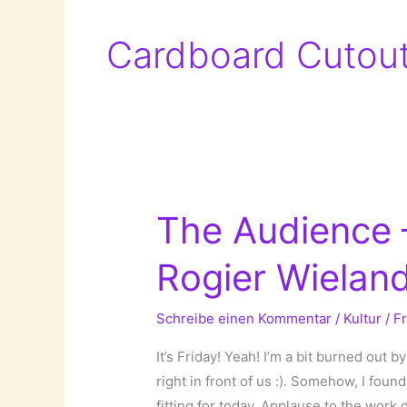
Cardboard Cutou
The Audience –
Rogier Wieland
Schreibe einen Kommentar
/
Kultur
/
F
It’s Friday! Yeah! I’m a bit burned out
right in front of us :). Somehow, I fou
fitting for today. Applause to the wor