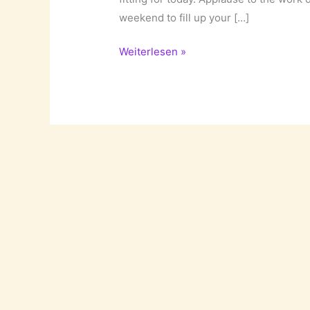
weekend to fill up your […]
The
Weiterlesen »
Audience
–
A
short
film
by
Rogier
Wieland!