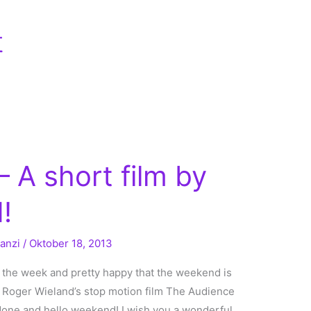
t
 A short film by
!
ranzi
/
Oktober 18, 2013
 by the week and pretty happy that the weekend is
nd Roger Wieland’s stop motion film The Audience
k done and hello weekend! I wish you a wonderful