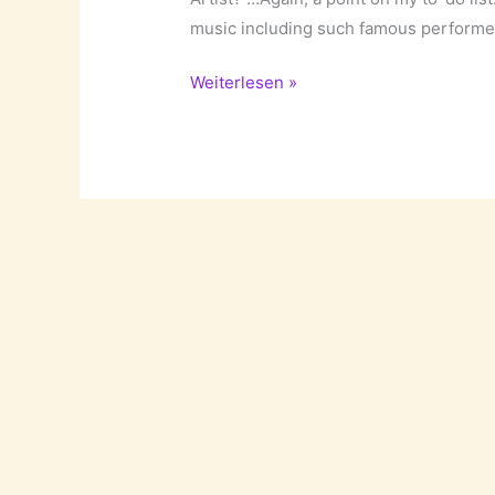
music including such famous performer
Shake
Weiterlesen »
your
legs,
I
can
hear
20s
tunes!