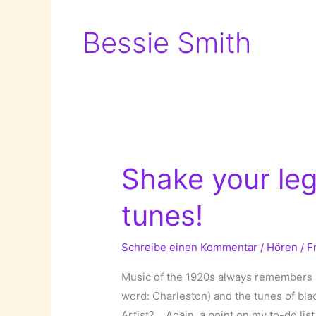
Bessie Smith
Shake your leg
tunes!
Schreibe einen Kommentar
/
Hören
/
F
Music of the 1920s always remembers m
word: Charleston) and the tunes of bl
Artist? …Again, a point on my to-do list