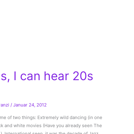
s, I can hear 20s
ranzi
/
Januar 24, 2012
e of two things: Extremely wild dancing (in one
ack and white movies (Have you already seen The
.). International seen, it was the decade of Jazz